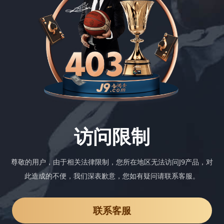
访问限制
尊敬的用户，由于相关法律限制，您所在地区无法访问J9产品，对
此造成的不便，我们深表歉意，您如有疑问请联系客服。
联系客服