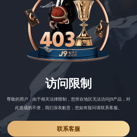
访问限制
尊敬的用户，由于相关法律限制，您所在地区无法访问J9产品，对
此造成的不便，我们深表歉意，您如有疑问请联系客服。
联系客服