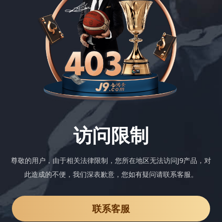
访问限制
尊敬的用户，由于相关法律限制，您所在地区无法访问J9产品，对
此造成的不便，我们深表歉意，您如有疑问请联系客服。
联系客服